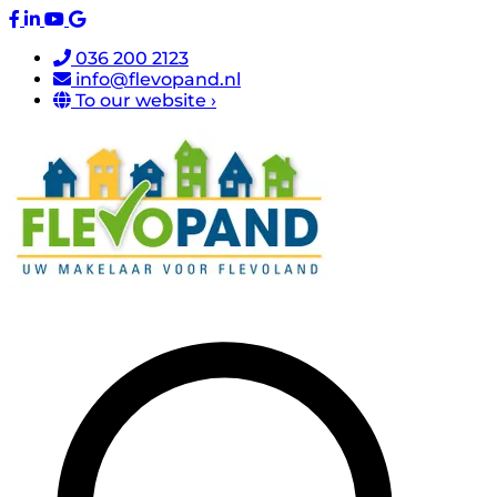
036 200 2123
info@flevopand.nl
To our website ›